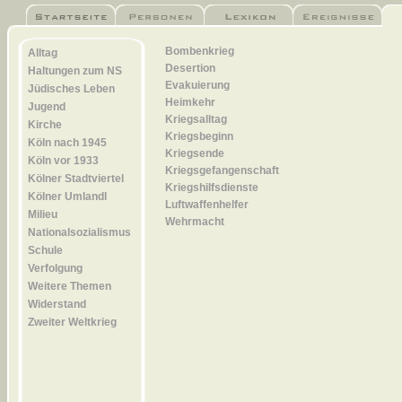
Bombenkrieg
Alltag
Desertion
Haltungen zum NS
Evakuierung
Jüdisches Leben
Heimkehr
Jugend
Kriegsalltag
Kirche
Kriegsbeginn
Köln nach 1945
Kriegsende
Köln vor 1933
Kriegsgefangenschaft
Kölner Stadtviertel
Kriegshilfsdienste
Kölner Umlandl
Luftwaffenhelfer
Milieu
Wehrmacht
Nationalsozialismus
Schule
Verfolgung
Weitere Themen
Widerstand
Zweiter Weltkrieg